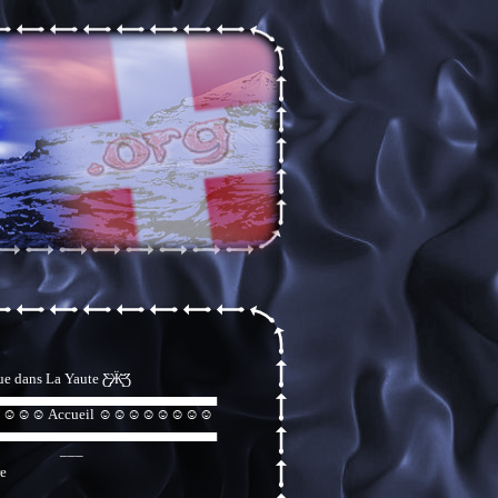
ue dans La Yaute Ƹ̵̡Ӝ̵̨̄Ʒ
▄▄▄▄▄▄▄▄▄▄▄▄▄▄▄▄▄▄▄▄▄▄
☺☺ Accueil ☺☺☺☺☺☺☺☺
▄▄▄▄▄▄▄▄▄▄▄▄▄▄▄▄▄▄▄▄▄▄
___
e