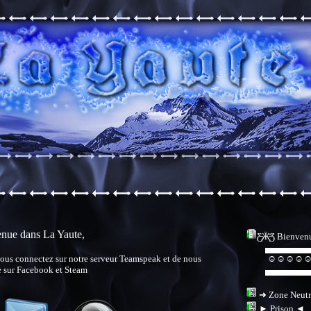
nue dans La Yaute,
Ƹ̵̡Ӝ̵̨̄Ʒ Bienven
▄▄▄▄▄▄▄
ous connectez sur notre serveur Teamspeak et de nous
☺☺☺☺☺☺
e sur Facebook et Steam
▄▄▄▄▄▄▄
➜ Zone Neutr
► Prison ◄