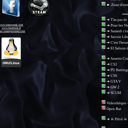
► Zone d'enr
══
➜ T'as pas de
www.teamspeak.com
➜ Pour les Vi
www.facebook.fr
➜ Samedi c'est
ore.steampowered.com
➜ Savoie Lib
➜ C'est l'heure
➜ El Saloon d
➜ Assetto Cor
➜ CS2
➜ PU Battleg
➜ CSS
➜ GTA V
➜ GW 2
➜ SCUM
Videothèque -
Open Bar
➜ ☠ Privé ☠