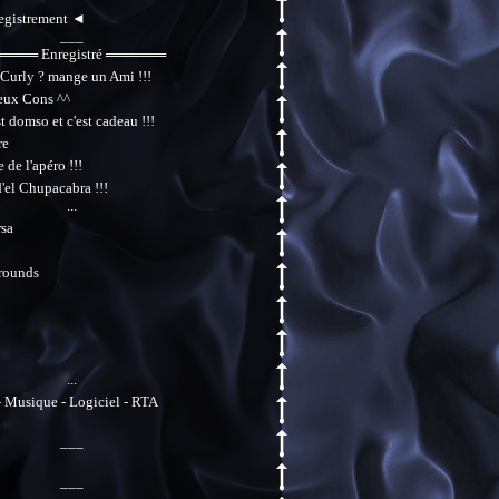
egistrement ◄
___
════ Enregistré ══════
 Curly ? mange un Ami !!!
eux Cons ^^
 domso et c'est cadeau !!!
re
 de l'apéro !!!
'el Chupacabra !!!
...
sa
rounds
...
 Musique - Logiciel - RTA
___
___